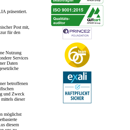
A präsentiert.
nischer Post mit,
zur für den
Eine Nutzung
ondere Services
ener Daten
gesetzliche
ner betroffenen
ifischen
ang und Zweck
mittels dieser
en möglichst
etbasierte
Aus diesem
 an uns zu