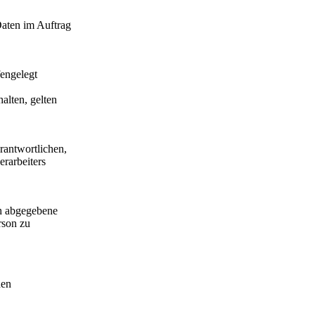
Daten im Auftrag
fengelegt
alten, gelten
erantwortlichen,
erarbeiters
ch abgegebene
rson zu
den