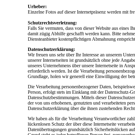
Urheber:
Einzelne Fotos auf dieser Internetpräsenz werden m
Schutzrechtsverletzung:
Falls Sie vermuten, dass von dieser Website aus eines Ihr
damit zügig Abhilfe geschafft werden kann. Bitte nehme
Diensteanbieter kostenpflichtigen Abmahnung entspricht
Datenschutzerklärung:
Wir freuen uns sehr über Ihr Interesse an unserem Unte
unserer Internetseiten ist grundsätzlich ohne jede Ang
unseres Unternehmens über unsere Internetseite in Ans
erforderlich werden. Ist die Verarbeitung personenbezoge
Grundlage, holen wir generell eine Einwilligung der bet
Die Verarbeitung personenbezogener Daten, beispielswe
Person, erfolgt stets im Einklang mit der Datenschutz
Datenschutzbestimmungen. Mittels dieser Datenschutze
der von uns erhobenen, genutzten und verarbeiteten per
Datenschutzerklärung über die ihnen zustehenden Rechte
Wir haben als für die Verarbeitung Verantwortlicher za
lückenlosen Schutz der über diese Internetseite verarbe
Datenübertragungen grundsätzlich Sicherheitslücken auf
Grund steht es jeder betroffenen Person frei, personenb