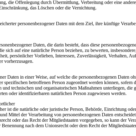
ng, die Offenlegung durch Übermittlung, Verbreitung oder eine ander
 Einschränkung, das Löschen oder die Vernichtung.
eicherter personenbezogener Daten mit dem Ziel, ihre künftige Verarbe
 personenbezogener Daten, die darin besteht, dass diese personenbezoge
e sich auf eine natürliche Person beziehen, zu bewerten, insbesonder
eit, persönlicher Vorlieben, Interessen, Zuverlässigkeit, Verhalten, Auf
er vorherzusagen.
ner Daten in einer Weise, auf welche die personenbezogenen Daten oh
er spezifischen betroffenen Person zugeordnet werden können, sofern d
n und technischen und organisatorischen Maßnahmen unterliegen, die g
erten oder identifizierbaren natürlichen Person zugewiesen werden.
rtlicher
er ist die natürliche oder juristische Person, Behörde, Einrichtung oder
und Mittel der Verarbeitung von personenbezogenen Daten entscheidet.
recht oder das Recht der Mitgliedstaaten vorgegeben, so kann der Ver
er Benennung nach dem Unionsrecht oder dem Recht der Mitgliedstaate