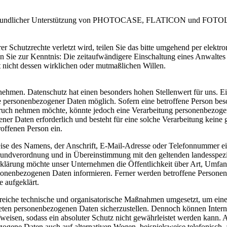
it freundlicher Unterstützung von PHOTOCASE, FLATICON und FOTOLI
er Schutzrechte verletzt wird, teilen Sie das bitte umgehend per elektro
n Sie zur Kenntnis: Die zeitaufwändigere Einschaltung eines Anwaltes 
 nicht dessen wirklichen oder mutmaßlichen Willen.
rnehmen. Datenschutz hat einen besonders hohen Stellenwert für uns. 
abe personenbezogener Daten möglich. Sofern eine betroffene Person bes
pruch nehmen möchte, könnte jedoch eine Verarbeitung personenbezog
ner Daten erforderlich und besteht für eine solche Verarbeitung keine 
roffenen Person ein.
ise des Namens, der Anschrift, E-Mail-Adresse oder Telefonnummer ei
-Grundverordnung und in Übereinstimmung mit den geltenden landesspez
rklärung möchte unser Unternehmen die Öffentlichkeit über Art, Umf
sonenbezogenen Daten informieren. Ferner werden betroffene Personen 
 aufgeklärt.
hlreiche technische und organisatorische Maßnahmen umgesetzt, um ein
iteten personenbezogenen Daten sicherzustellen. Dennoch können Intern
weisen, sodass ein absoluter Schutz nicht gewährleistet werden kann. 
ezogene Daten auch auf alternativen Wegen, beispielsweise telefonisch,