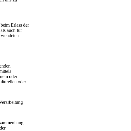
 beim Erlass der
als auch für
erwendeten
genden
mittels
inem oder
lturellen oder
 Verarbeitung
 Zusammenhang
der