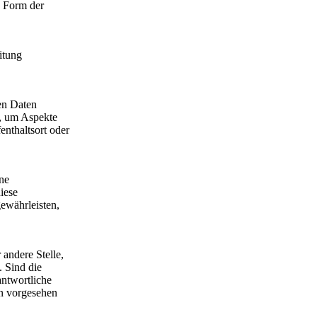
e Form der
itung
nen Daten
e, um Aspekte
enthaltsort oder
ne
iese
ewährleisten,
 andere Stelle,
 Sind die
antwortliche
n vorgesehen